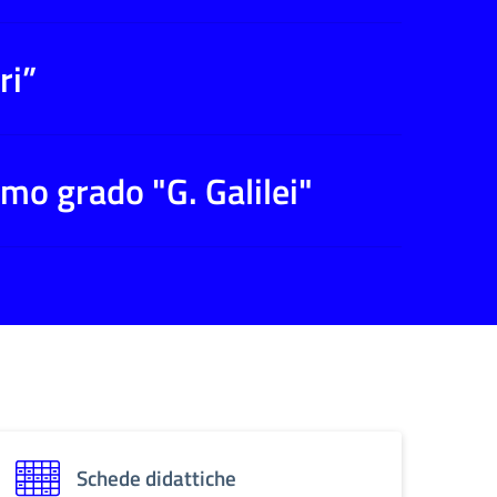
ri”
imo grado "G. Galilei"
Schede didattiche