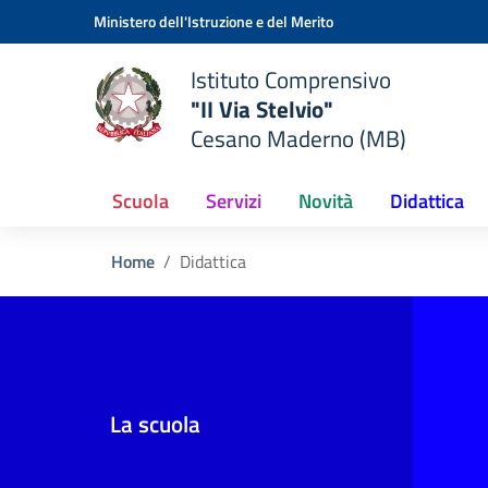
Vai ai contenuti
Vai al menu di navigazione
Vai al footer
Ministero dell'Istruzione e del Merito
Istituto Comprensivo
"II Via Stelvio"
Cesano Maderno (MB)
Scuola
Servizi
Novità
Didattica
Home
Didattica
La scuola