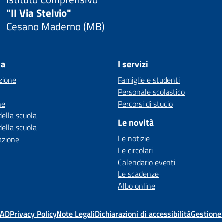
"II Via Stelvio"
Cesano Maderno (MB)
la
I servizi
zione
Famiglie e studenti
Personale scolastico
ne
Percorsi di studio
della scuola
Le novità
della scuola
Le notizie
azione
Le circolari
Calendario eventi
Le scadenze
Albo online
MAD
Privacy Policy
Note Legali
Dichiarazioni di accessibilità
Gestione