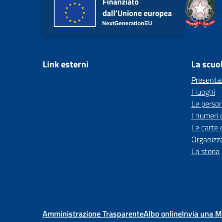
Link esterni
La scuo
Presenta
I luoghi
Le perso
I numeri 
Le carte 
Organizz
La storia
Amministrazione Trasparente
Albo online
Invia una 