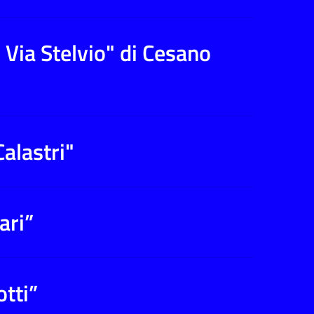
 Via Stelvio" di Cesano
Calastri"
ari”
otti”