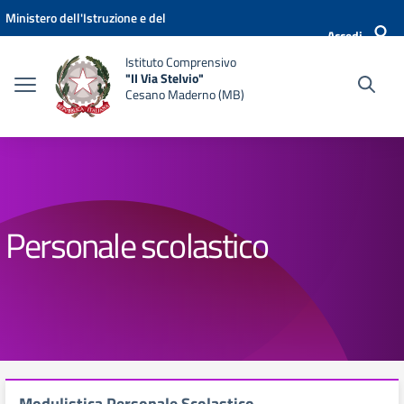
Vai ai contenuti
Vai al menu di navigazione
Vai al footer
Ministero dell'Istruzione e del
Accedi
Merito
Istituto Comprensivo
"II Via Stelvio"
Cesano Maderno (MB)
Personale scolastico
Modulistica Personale Scolastico