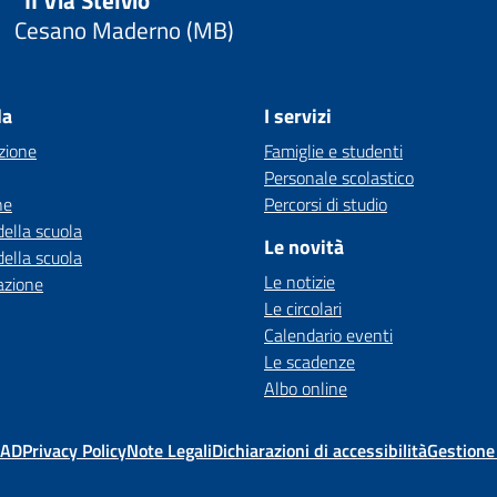
"II Via Stelvio"
Cesano Maderno (MB)
la
I servizi
zione
Famiglie e studenti
Personale scolastico
ne
Percorsi di studio
della scuola
Le novità
della scuola
Le notizie
azione
Le circolari
Calendario eventi
Le scadenze
Albo online
MAD
Privacy Policy
Note Legali
Dichiarazioni di accessibilità
Gestione