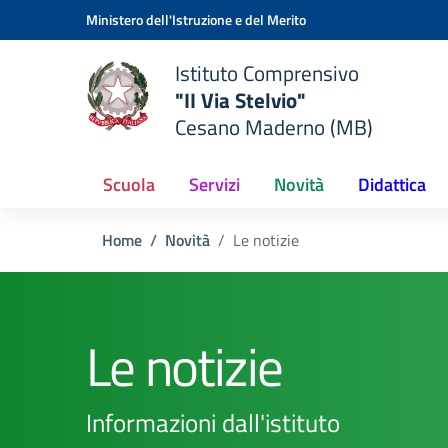
Vai ai contenuti
Vai al menu di navigazione
Vai al footer
Ministero dell'Istruzione e del Merito
Istituto Comprensivo
"II Via Stelvio"
Cesano Maderno (MB)
Scuola
Servizi
Novità
Didattica
Home
Novità
Le notizie
Le notizie
Informazioni dall'istituto