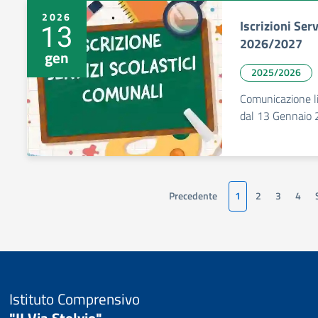
2026
Iscrizioni Ser
13
2026/2027
gen
2025/2026
Comunicazione li
dal 13 Gennaio 
Precedente
1
2
3
4
Istituto Comprensivo