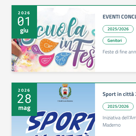
2026
EVENTI CONCL
01
giu
2025/2026
Genitori
Feste di fine ann
2026
Sport in città
28
mag
2025/2026
Iniziativa dell'
Maderno