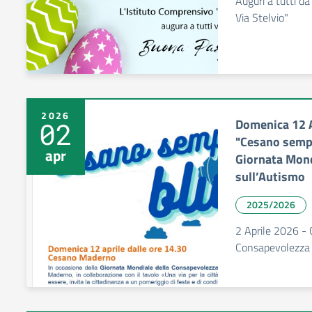
Auguri a tutti da
Via Stelvio"
2026
Domenica 12 A
02
"Cesano sempr
apr
Giornata Mond
sull’Autismo
2025/2026
2 Aprile 2026 - 
Consapevolezza 