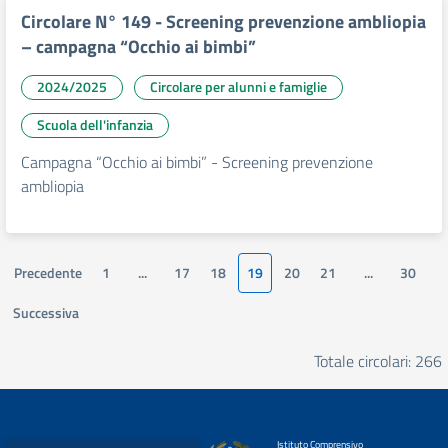
Circolare N° 149 - Screening prevenzione ambliopia
– campagna “Occhio ai bimbi”
2024/2025
Circolare per alunni e famiglie
Scuola dell'infanzia
Campagna “Occhio ai bimbi” - Screening prevenzione
ambliopia
Precedente
1
...
17
18
19
20
21
...
30
Successiva
Totale circolari: 266
Istituto Comprensivo