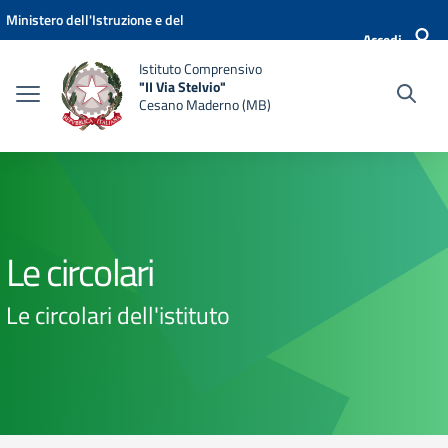
Vai ai contenuti
Vai al menu di navigazione
Vai al footer
Ministero dell'Istruzione e del
Accedi
Merito
Istituto Comprensivo
"II Via Stelvio"
Cesano Maderno (MB)
Le circolari
Le circolari dell'istituto