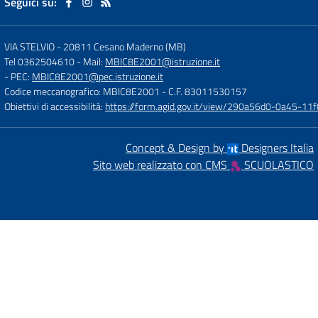
Seguici su:
VIA STELVIO
-
20811 Cesano Maderno (MB)
Tel 0362504610
- Mail:
MBIC8E2001@istruzione.it
- PEC:
MBIC8E2001@pec.istruzione.it
Codice meccanografico: MBIC8E2001
- C.F. 83011530157
Obiettivi di accessibilità:
https://form.agid.gov.it/view/290a56d0-0a45-1
Concept & Design by
Designers Italia
Sito web realizzato con CMS
SCUOLASTICO