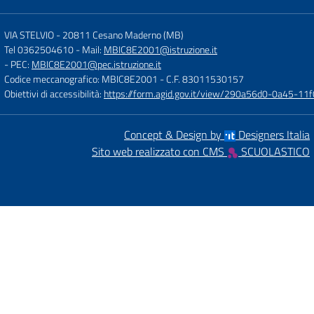
VIA STELVIO
-
20811 Cesano Maderno (MB)
Tel 0362504610
- Mail:
MBIC8E2001@istruzione.it
- PEC:
MBIC8E2001@pec.istruzione.it
Codice meccanografico: MBIC8E2001
- C.F. 83011530157
Obiettivi di accessibilità:
https://form.agid.gov.it/view/290a56d0-0a45-1
Concept & Design by
Designers Italia
Sito web realizzato con CMS
SCUOLASTICO