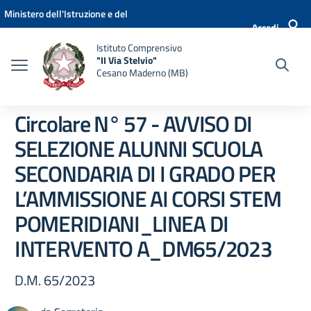
Vai ai contenuti
Vai al menu di navigazione
Vai al footer
Ministero dell'Istruzione e del
Accedi
Merito
Istituto Comprensivo
"II Via Stelvio"
Cesano Maderno (MB)
Circolare N° 57 - AVVISO DI
SELEZIONE ALUNNI SCUOLA
SECONDARIA DI I GRADO PER
L’AMMISSIONE AI CORSI STEM
POMERIDIANI_LINEA DI
INTERVENTO A_DM65/2023
D.M. 65/2023