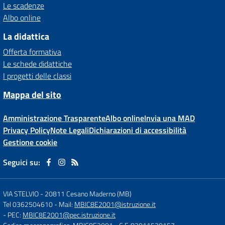
Le scadenze
Albo online
La didattica
Offerta formativa
Le schede didattiche
I progetti delle classi
Mappa del sito
Amministrazione Trasparente
Albo online
Invia una MAD
Privacy Policy
Note Legali
Dichiarazioni di accessibilità
Gestione cookie
Seguici su:
VIA STELVIO
-
20811 Cesano Maderno (MB)
Tel 0362504610
- Mail:
MBIC8E2001@istruzione.it
- PEC:
MBIC8E2001@pec.istruzione.it