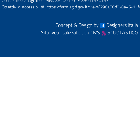
Codice meccanografico: MBIC8E2001
- C.F. 83011530157
Obiettivi di accessibilità:
https://form.agid.gov.it/view/290a56d0-0a45-1
Concept & Design by
Designers Italia
Sito web realizzato con CMS
SCUOLASTICO