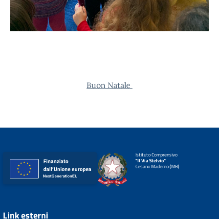
Buon Natale
Istituto Comprensivo
"II Via Stelvio"
Cesano Maderno (MB)
Link esterni