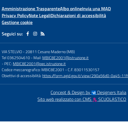
Amministrazione Trasparente
Albo online
Invia una MAD
Privacy Policy
Note Legali
Dichiarazioni di accessibilità
Gestione cookie
Seguici su:
VIA STELVIO
-
20811 Cesano Maderno (MB)
Tel 0362504610
- Mail:
MBIC8E2001@istruzione.it
- PEC:
MBIC8E2001@pec.istruzione.it
Codice meccanografico: MBIC8E2001
- C.F. 83011530157
Obiettivi di accessibilità:
https://form.agid.gov.it/view/290a56d0-0a45-1
Concept & Design by
Designers Italia
Sito web realizzato con CMS
SCUOLASTICO