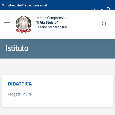
Vai ai contenuti
Vai al menu di navigazione
Vai al footer
Ministero dell'Istruzione e del
Accedi
Merito
Istituto Comprensivo
"II Via Stelvio"
Cesano Maderno (MB)
Istituto
DIDATTICA
Progetti PNRR