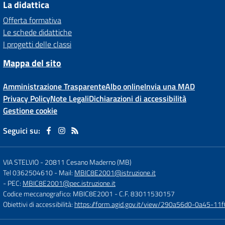
La didattica
Offerta formativa
Le schede didattiche
I progetti delle classi
Mappa del sito
Amministrazione Trasparente
Albo online
Invia una MAD
Privacy Policy
Note Legali
Dichiarazioni di accessibilità
Gestione cookie
Seguici su:
VIA STELVIO
-
20811 Cesano Maderno (MB)
Tel 0362504610
- Mail:
MBIC8E2001@istruzione.it
- PEC:
MBIC8E2001@pec.istruzione.it
Codice meccanografico: MBIC8E2001
- C.F. 83011530157
Obiettivi di accessibilità:
https://form.agid.gov.it/view/290a56d0-0a45-1