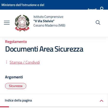
Vai ai contenuti
Vai al menu di navigazione
Vai al footer
Ministero dell'Istruzione e del
Accedi
Merito
Istituto Comprensivo
"II Via Stelvio"
Cesano Maderno (MB)
Regolamento
Documenti Area Sicurezza
Stampa / Condividi
Argomenti
Sicurezza
Indice della pagina