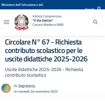
Vai ai contenuti
Vai al menu di navigazione
Vai al footer
Ministero dell'Istruzione e del
Accedi
Merito
Istituto Comprensivo
"II Via Stelvio"
Cesano Maderno (MB)
Circolare N° 67 - Richiesta
contributo scolastico per le
uscite didattiche 2025-2026
Uscite didattiche 2025-2026 - Richiesta
contributo scolastico
da
Segreteria
del
martedì, 04 novembre 2025