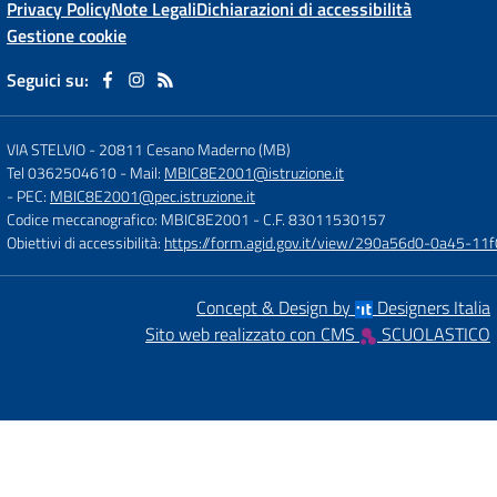
Privacy Policy
Note Legali
Dichiarazioni di accessibilità
Gestione cookie
Seguici su:
VIA STELVIO
-
20811 Cesano Maderno (MB)
Tel 0362504610
- Mail:
MBIC8E2001@istruzione.it
- PEC:
MBIC8E2001@pec.istruzione.it
Codice meccanografico: MBIC8E2001
- C.F. 83011530157
Obiettivi di accessibilità:
https://form.agid.gov.it/view/290a56d0-0a45-1
Concept & Design by
Designers Italia
Sito web realizzato con CMS
SCUOLASTICO