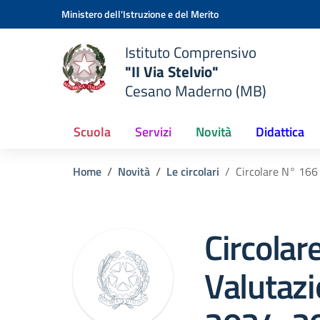
Vai ai contenuti
Vai al menu di navigazione
Vai al footer
Ministero dell'Istruzione e del Merito
Istituto Comprensivo
"II Via Stelvio"
Cesano Maderno (MB)
Scuola
Servizi
Novità
Didattica
Home
Novità
Le circolari
Circolare N° 166 
Circolar
Valutazi